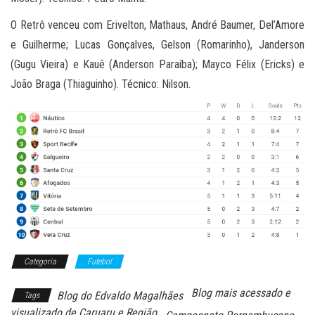
O Retrô venceu com Erivelton, Mathaus, André Baumer, Del’Amore
e Guilherme; Lucas Gonçalves, Gelson (Romarinho), Janderson
(Gugu Vieira) e Kauê (Anderson Paraíba); Mayco Félix (Ericks) e
João Braga (Thiaguinho). Técnico: Nilson.
Categoria
Futebol
Blog mais acessado e
Blog do Edvaldo Magalhães
Tags
visualizado de Caruaru e Região