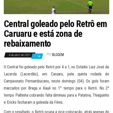
Central goleado pelo Retrô em
Caruaru e está zona de
rebaixamento
Por
BLOGEM
4 de abril de 2021
0
O Central foi goleado pelo Retrô por 4 a 1, no Estádio Luiz José de
Lacerda (Lacerdão), em Caruaru, pela quinta rodada do
Campeonato Pernambucano, neste domingo (04). Os gols foram
marcados por Braga e Kauê no 1° tempo para o Retrô. No 2°
tempo Palhinha cobrando falta diminuiu para a Patativa, Thiaguinho
e Ericks fecharam a goleada da Fênix.
Com o resultado, o Retrô ocupa a vice-colocação, atrás apenas do