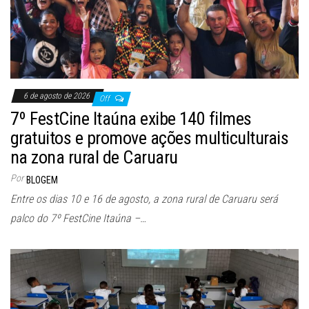
6 de agosto de 2026
Off
7º FestCine Itaúna exibe 140 filmes
gratuitos e promove ações multiculturais
na zona rural de Caruaru
Por
BLOGEM
Entre os dias 10 e 16 de agosto, a zona rural de Caruaru será
palco do 7º FestCine Itaúna –…