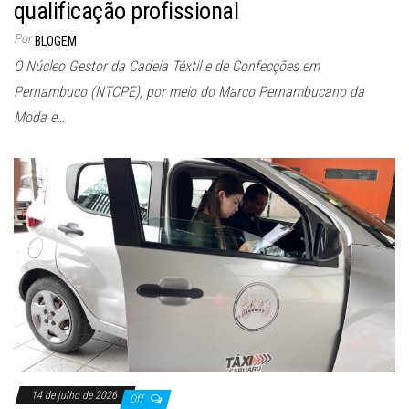
qualificação profissional
Por
BLOGEM
O Núcleo Gestor da Cadeia Têxtil e de Confecções em
Pernambuco (NTCPE), por meio do Marco Pernambucano da
Moda e…
14 de julho de 2026
Off