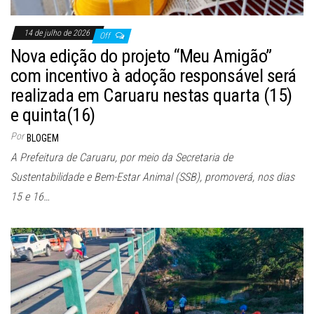
14 de julho de 2026
Off
Nova edição do projeto “Meu Amigão”
com incentivo à adoção responsável será
realizada em Caruaru nestas quarta (15)
e quinta(16)
Por
BLOGEM
A Prefeitura de Caruaru, por meio da Secretaria de
Sustentabilidade e Bem-Estar Animal (SSB), promoverá, nos dias
15 e 16…