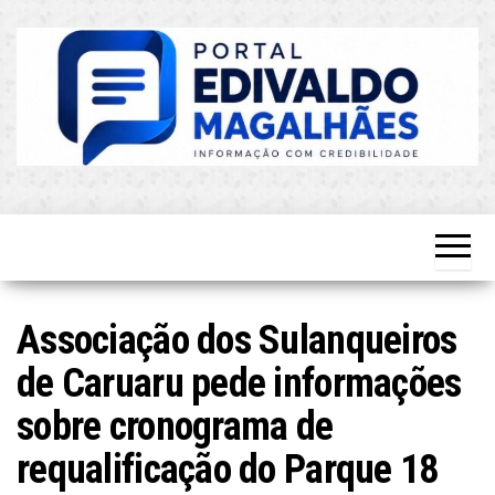
Skip
to
the
content
O Mais
Blog do
Atualizado!
Edvaldo
Magalhães
Associação dos Sulanqueiros
de Caruaru pede informações
sobre cronograma de
requalificação do Parque 18