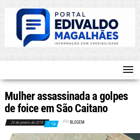
Skip
to
the
content
O Mais
Blog do
Atualizado!
Edvaldo
Magalhães
Mulher assassinada a golpes
de foice em São Caitano
Por
BLOGEM
25 de janeiro de 2019
0