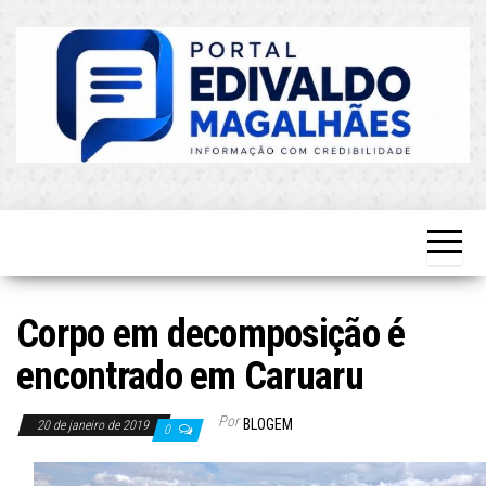
Skip
to
the
content
O Mais
Blog do
Atualizado!
Edvaldo
Magalhães
Corpo em decomposição é
encontrado em Caruaru
Por
BLOGEM
20 de janeiro de 2019
0