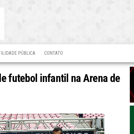
Blog do
O Mais
Atualizado!
Edvaldo
Magalhães
TILIDADE PÚBLICA
CONTATO
 futebol infantil na Arena de