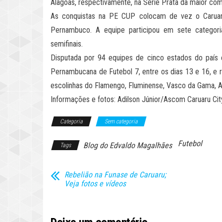
Alagoas, respectivamente, na Série Prata da maior com
As conquistas na PE CUP colocam de vez o Caruaru
Pernambuco. A equipe participou em sete categori
semifinais.
Disputada por 94 equipes de cinco estados do país
Pernambucana de Futebol 7, entre os dias 13 e 16, e r
escolinhas do Flamengo, Fluminense, Vasco da Gama, A
Informações e fotos: Adilson Júnior/Ascom Caruaru Cit
Categoria
Sem categoria
Futebol
Blog do Edvaldo Magalhães
Tags
Rebelião na Funase de Caruaru;
Veja fotos e vídeos