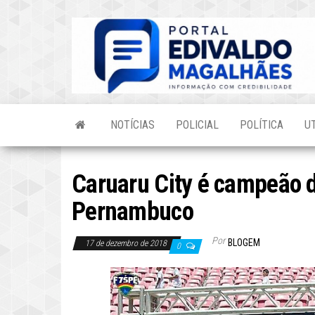
Skip
to
the
content
NOTÍCIAS
POLICIAL
POLÍTICA
U
Caruaru City é campeão de
Pernambuco
Por
BLOGEM
17 de dezembro de 2018
0