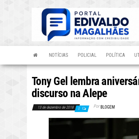
Skip
to
the
content
NOTÍCIAS
POLICIAL
POLÍTICA
U
Tony Gel lembra aniversá
discurso na Alepe
Por
BLOGEM
13 de dezembro de 2018
0