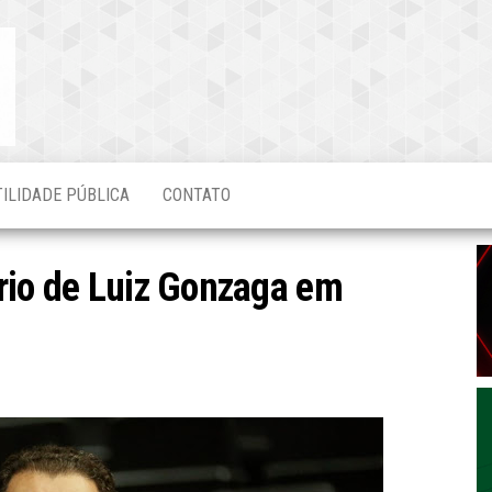
Blog do
O Mais
Atualizado!
Edvaldo
Magalhães
TILIDADE PÚBLICA
CONTATO
rio de Luiz Gonzaga em