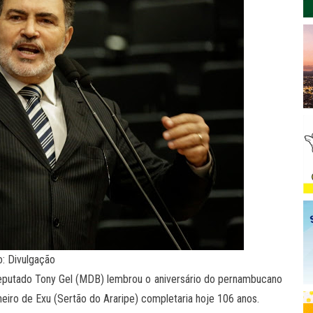
o: Divulgação
 deputado Tony Gel (MDB) lembrou o aniversário do pernambucano
neiro de Exu (Sertão do Araripe) completaria hoje 106 anos.