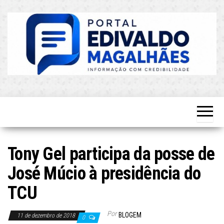
Skip
to
the
content
O Mais
Blog do
Atualizado!
Edvaldo
Magalhães
Tony Gel participa da posse de
José Múcio à presidência do
TCU
Por
BLOGEM
11 de dezembro de 2018
0