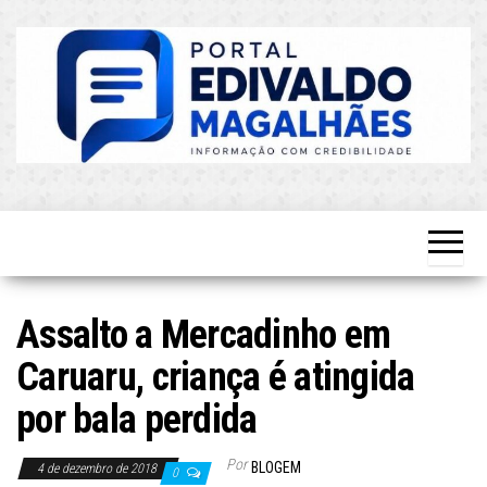
Skip
to
the
content
O Mais
Blog do
Atualizado!
Edvaldo
Magalhães
Assalto a Mercadinho em
Caruaru, criança é atingida
por bala perdida
Por
BLOGEM
4 de dezembro de 2018
0