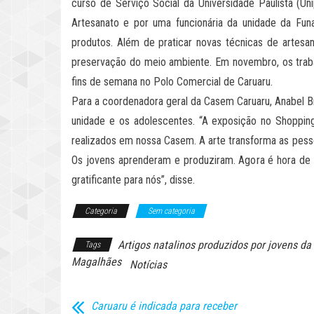
curso de Serviço Social da Universidade Paulista (Un
Artesanato e por uma funcionária da unidade da Funa
produtos. Além de praticar novas técnicas de artesa
preservação do meio ambiente. Em novembro, os traba
fins de semana no Polo Comercial de Caruaru.
Para a coordenadora geral da Casem Caruaru, Anabel Br
unidade e os adolescentes. “A exposição no Shoppin
realizados em nossa Casem. A arte transforma as pess
Os jovens aprenderam e produziram. Agora é hora de f
gratificante para nós”, disse.
Categoria
Sem categoria
Artigos natalinos produzidos por jovens d
Tags
Magalhães
Notícias
Caruaru é indicada para receber