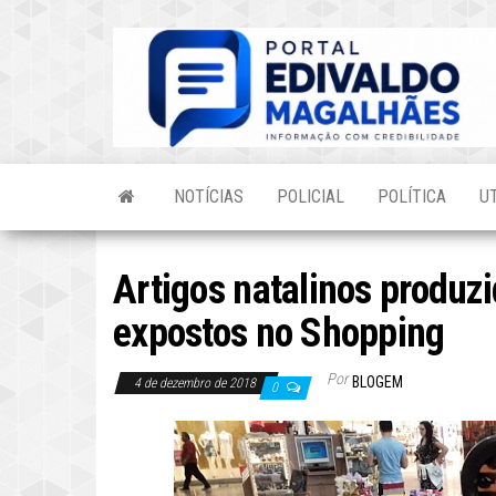
Skip
to
the
content
NOTÍCIAS
POLICIAL
POLÍTICA
U
Artigos natalinos produz
expostos no Shopping
Por
BLOGEM
4 de dezembro de 2018
0