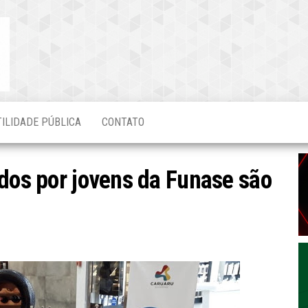
Blog do
O Mais
Atualizado!
Edvaldo
Magalhães
TILIDADE PÚBLICA
CONTATO
idos por jovens da Funase são