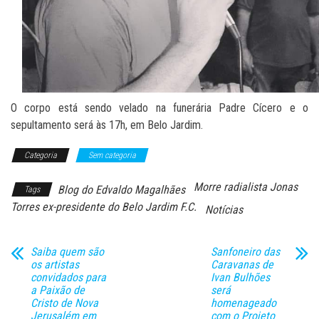
O corpo está sendo velado na funerária Padre Cícero e o
sepultamento será às 17h, em Belo Jardim.
Categoria
Sem categoria
Morre radialista Jonas
Blog do Edvaldo Magalhães
Tags
Torres ex-presidente do Belo Jardim F.C.
Notícias
Saiba quem são
Sanfoneiro das
os artistas
Caravanas de
convidados para
Ivan Bulhões
a Paixão de
será
Cristo de Nova
homenageado
Jerusalém em
com o Projeto