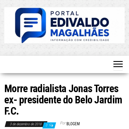
Skip
to
the
content
O Mais
Blog do
Atualizado!
Edvaldo
Magalhães
Morre radialista Jonas Torres
ex- presidente do Belo Jardim
F.C.
Por
BLOGEM
3 de dezembro de 2018
0