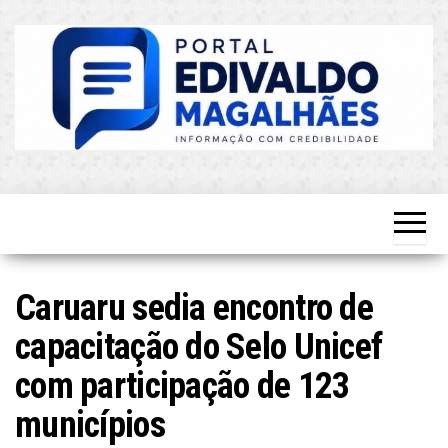
Skip
to
the
content
O Mais
Blog do
Atualizado!
Edvaldo
Magalhães
Caruaru sedia encontro de
capacitação do Selo Unicef
com participação de 123
municípios