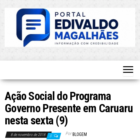
Skip
to
the
content
O Mais
Blog do
Atualizado!
Edvaldo
Magalhães
Ação Social do Programa
Governo Presente em Caruaru
nesta sexta (9)
Por
BLOGEM
8 de novembro de 2018
0