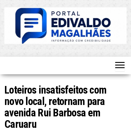
Skip
to
the
content
O Mais
Blog do
Atualizado!
Edvaldo
Magalhães
Loteiros insatisfeitos com
novo local, retornam para
avenida Rui Barbosa em
Caruaru