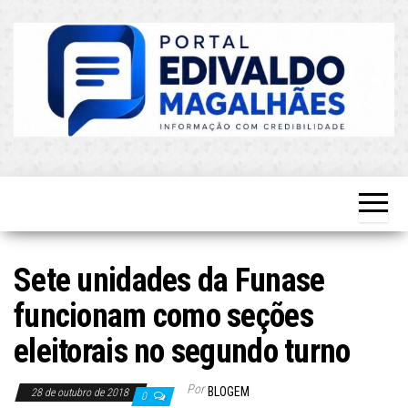
Skip
to
the
content
O Mais
Blog do
Atualizado!
Edvaldo
Magalhães
Sete unidades da Funase
funcionam como seções
eleitorais no segundo turno
Por
BLOGEM
28 de outubro de 2018
0