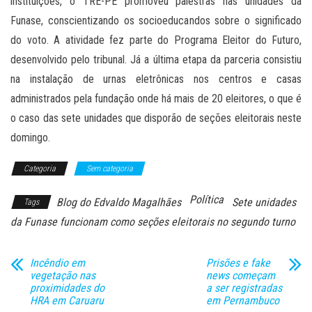
instituições, o TRE-PE promoveu palestras nas unidades da
Funase, conscientizando os socioeducandos sobre o significado
do voto. A atividade fez parte do Programa Eleitor do Futuro,
desenvolvido pelo tribunal. Já a última etapa da parceria consistiu
na instalação de urnas eletrônicas nos centros e casas
administrados pela fundação onde há mais de 20 eleitores, o que é
o caso das sete unidades que disporão de seções eleitorais neste
domingo.
Categoria
Sem categoria
Política
Blog do Edvaldo Magalhães
Sete unidades
Tags
da Funase funcionam como seções eleitorais no segundo turno
Incêndio em
Prisões e fake
vegetação nas
news começam
proximidades do
a ser registradas
HRA em Caruaru
em Pernambuco