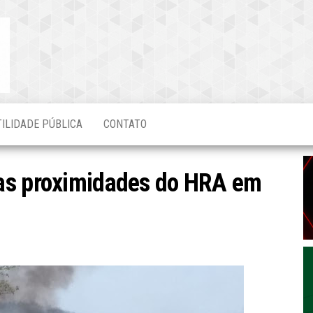
Blog do
O Mais
Atualizado!
Edvaldo
Magalhães
TILIDADE PÚBLICA
CONTATO
as proximidades do HRA em