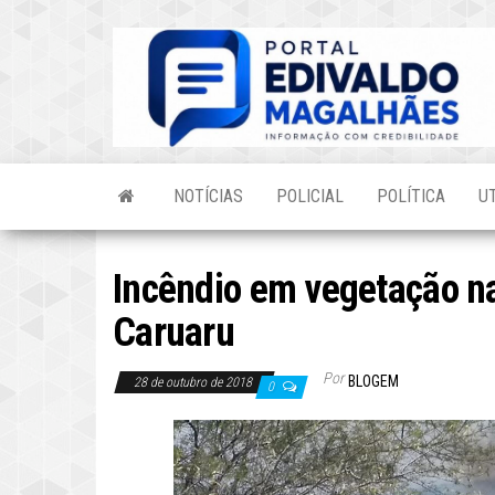
Skip
to
the
content
NOTÍCIAS
POLICIAL
POLÍTICA
U
Incêndio em vegetação n
Caruaru
Por
BLOGEM
28 de outubro de 2018
0