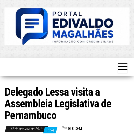
Skip
to
the
content
O Mais
Blog do
Atualizado!
Edvaldo
Magalhães
Delegado Lessa visita a
Assembleia Legislativa de
Pernambuco
Por
BLOGEM
17 de outubro de 2018
0