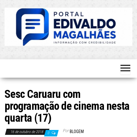
Skip
to
the
content
O Mais
Blog do
Atualizado!
Edvaldo
Magalhães
Sesc Caruaru com
programação de cinema nesta
quarta (17)
Por
BLOGEM
16 de outubro de 2018
0