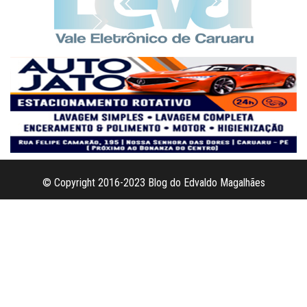
© Copyright 2016-2023 Blog do Edvaldo Magalhães