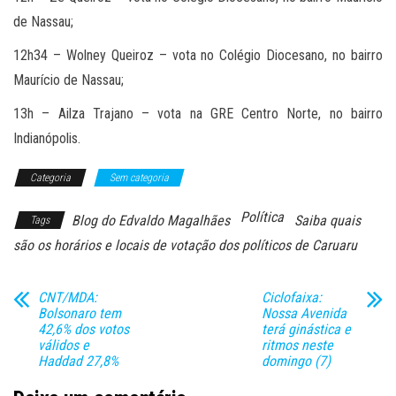
de Nassau;
12h34 – Wolney Queiroz – vota no Colégio Diocesano, no bairro
Maurício de Nassau;
13h – Ailza Trajano – vota na GRE Centro Norte, no bairro
Indianópolis.
Categoria
Sem categoria
Política
Blog do Edvaldo Magalhães
Saiba quais
Tags
são os horários e locais de votação dos políticos de Caruaru
CNT/MDA:
Ciclofaixa:
Bolsonaro tem
Nossa Avenida
42,6% dos votos
terá ginástica e
válidos e
ritmos neste
Haddad 27,8%
domingo (7)