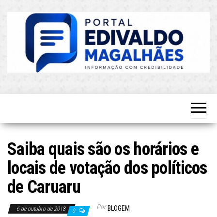
Skip
to
the
content
O Mais
Blog do
Atualizado!
Edvaldo
Magalhães
Saiba quais são os horários e
locais de votação dos políticos
de Caruaru
Por
BLOGEM
6 de outubro de 2018
0