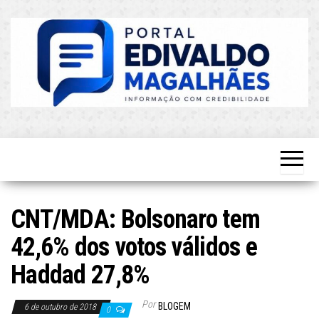
Skip
to
the
content
O Mais
Blog do
Atualizado!
Edvaldo
Magalhães
CNT/MDA: Bolsonaro tem
42,6% dos votos válidos e
Haddad 27,8%
Por
BLOGEM
6 de outubro de 2018
0