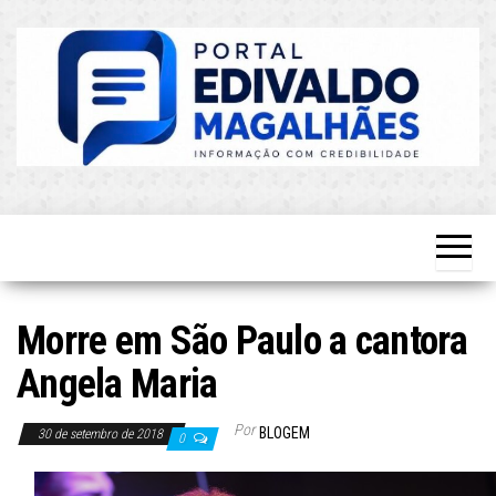
Skip
to
the
content
O Mais
Blog do
Atualizado!
Edvaldo
Magalhães
Morre em São Paulo a cantora
Angela Maria
Por
BLOGEM
30 de setembro de 2018
0