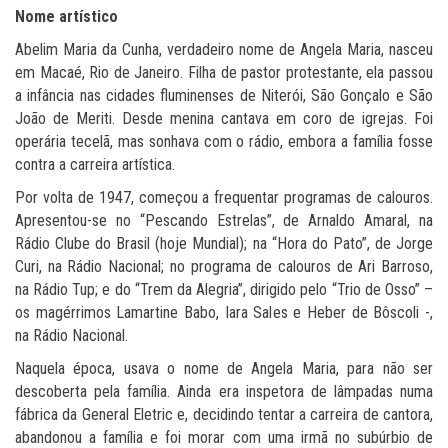
Nome artístico
Abelim Maria da Cunha, verdadeiro nome de Angela Maria, nasceu
em Macaé, Rio de Janeiro. Filha de pastor protestante, ela passou
a infância nas cidades fluminenses de Niterói, São Gonçalo e São
João de Meriti. Desde menina cantava em coro de igrejas. Foi
operária tecelã, mas sonhava com o rádio, embora a família fosse
contra a carreira artística.
Por volta de 1947, começou a frequentar programas de calouros.
Apresentou-se no “Pescando Estrelas”, de Arnaldo Amaral, na
Rádio Clube do Brasil (hoje Mundial); na “Hora do Pato”, de Jorge
Curi, na Rádio Nacional; no programa de calouros de Ari Barroso,
na Rádio Tup; e do “Trem da Alegria”, dirigido pelo “Trio de Osso” –
os magérrimos Lamartine Babo, Iara Sales e Heber de Bôscoli -,
na Rádio Nacional.
Naquela época, usava o nome de Angela Maria, para não ser
descoberta pela família. Ainda era inspetora de lâmpadas numa
fábrica da General Eletric e, decidindo tentar a carreira de cantora,
abandonou a família e foi morar com uma irmã no subúrbio de