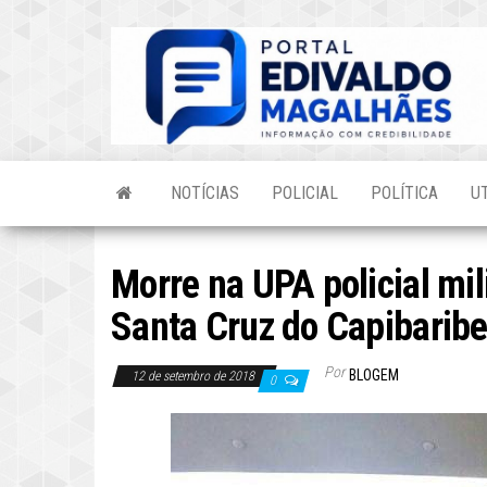
Skip
to
the
content
NOTÍCIAS
POLICIAL
POLÍTICA
U
Morre na UPA policial mil
Santa Cruz do Capibarib
Por
BLOGEM
12 de setembro de 2018
0