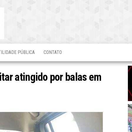
Blog do
O Mais
Atualizado!
Edvaldo
Magalhães
TILIDADE PÚBLICA
CONTATO
itar atingido por balas em
e