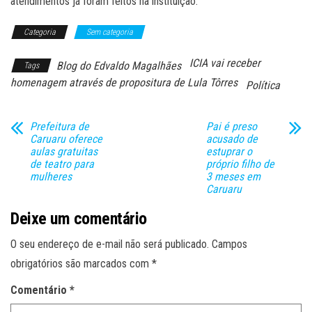
atendimentos já foram feitos na instituição.
Categoria
Sem categoria
ICIA vai receber
Blog do Edvaldo Magalhães
Tags
homenagem através de propositura de Lula Tôrres
Política
Prefeitura de
Pai é preso
Caruaru oferece
acusado de
aulas gratuitas
estuprar o
de teatro para
próprio filho de
mulheres
3 meses em
Caruaru
Deixe um comentário
O seu endereço de e-mail não será publicado.
Campos
obrigatórios são marcados com
*
Comentário
*