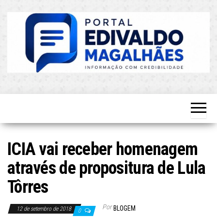
Skip
to
the
content
O Mais
Blog do
Atualizado!
Edvaldo
Magalhães
ICIA vai receber homenagem
através de propositura de Lula
Tôrres
Por
BLOGEM
12 de setembro de 2018
0