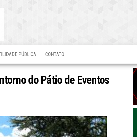
Blog do
O Mais
Atualizado!
Edvaldo
Magalhães
TILIDADE PÚBLICA
CONTATO
entorno do Pátio de Eventos