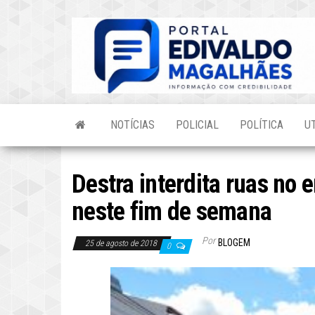
Skip
to
the
content
NOTÍCIAS
POLICIAL
POLÍTICA
U
Destra interdita ruas no 
neste fim de semana
Por
BLOGEM
25 de agosto de 2018
0