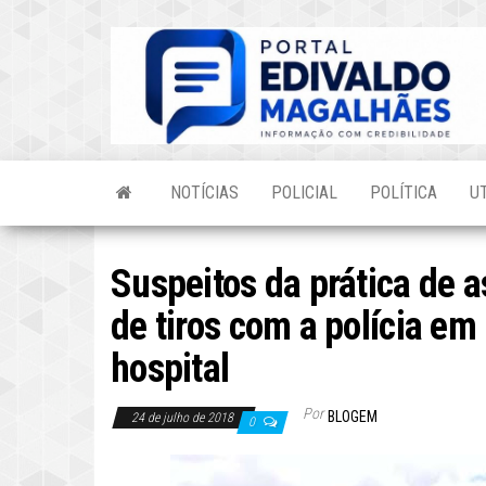
Skip
to
the
content
NOTÍCIAS
POLICIAL
POLÍTICA
U
Suspeitos da prática de 
de tiros com a polícia e
hospital
Por
BLOGEM
24 de julho de 2018
0