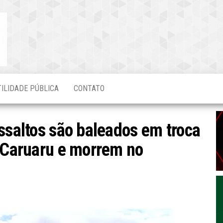
Blog do
O Mais
Atualizado!
Edvaldo
Magalhães
TILIDADE PÚBLICA
CONTATO
assaltos são baleados em troca
m Caruaru e morrem no