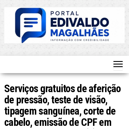
Skip
to
the
content
O Mais
Blog do
Atualizado!
Edvaldo
Magalhães
Serviços gratuitos de aferição
de pressão, teste de visão,
tipagem sanguínea, corte de
cabelo, emissão de CPF em