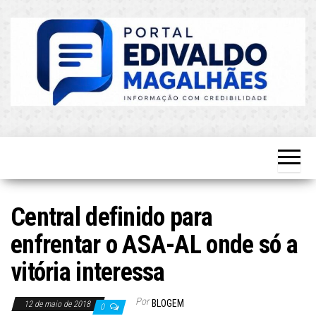
Skip
to
the
content
O Mais
Blog do
Atualizado!
Edvaldo
Magalhães
Central definido para
enfrentar o ASA-AL onde só a
vitória interessa
Por
BLOGEM
12 de maio de 2018
0