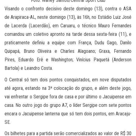
Foto: Warley Santos/Central Sport Club
Visando o confronto decisivo deste domingo (13), contra o ASA
de Arapiraca-AL, neste domingo (13), às 16h, no Estádio Luiz José
de Lacerda (Lacerdão), em Caruaru, o técnico Mauro Fernandes
comandou um coletivo apronto na tarde dessa sexta-feira (11), e
praticamente definiu a equipe com França, Dudu Gago, Danilo
Quipapá, Bruno Oliveira e Charles Alagoano; Graxa, Fernando
Pires, Eduardo Erê e Washington; Vinícius Paquetá (Anderson
Bartola) e Leandro Costa.
O Central só tem dois pontos conquistados, em nove disputados
até agora, estando na 3ª colocação do grupo, e além deste jogo,
vai enfrentar o Sergipe fora de casa e por último o Jacuipense em
casa. No outro jogo do grupo A7, o líder Sergipe com sete pontos
encara o Jacuipense lanterna que só tem dois pontos, em Aracaju-
SE.
Os bilhetes para a partida serão comercializados ao valor de R$ 30