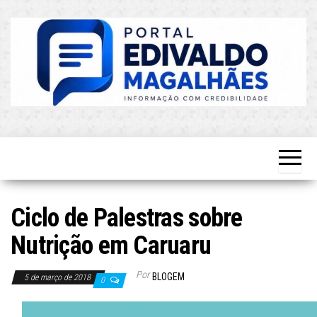
Skip
to
the
content
O Mais
Blog do
Atualizado!
Edvaldo
Magalhães
Ciclo de Palestras sobre
Nutrição em Caruaru
Por
BLOGEM
5 de março de 2018
0