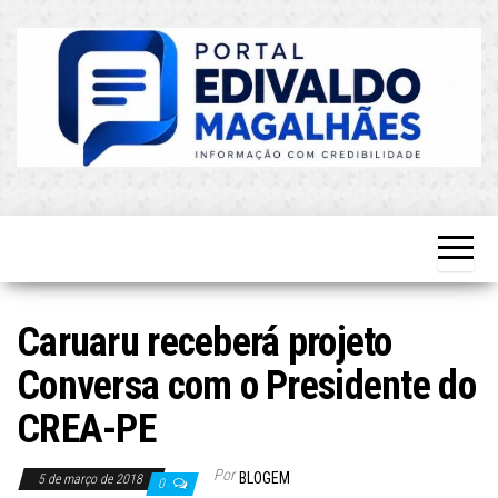
Skip
to
the
content
O Mais
Blog do
Atualizado!
Edvaldo
Magalhães
Caruaru receberá projeto
Conversa com o Presidente do
CREA-PE
Por
BLOGEM
5 de março de 2018
0