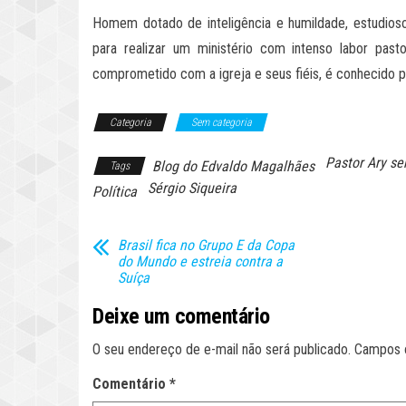
Homem dotado de inteligência e humildade, estudioso 
para realizar um ministério com intenso labor pas
comprometido com a igreja e seus fiéis, é conhecido po
Categoria
Sem categoria
Pastor Ary s
Blog do Edvaldo Magalhães
Tags
Sérgio Siqueira
Política
Brasil fica no Grupo E da Copa
do Mundo e estreia contra a
Suíça
Deixe um comentário
O seu endereço de e-mail não será publicado.
Campos 
Comentário
*