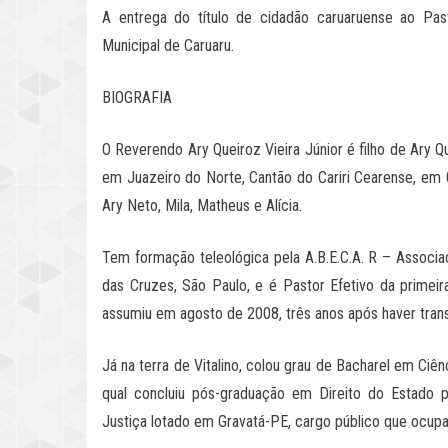
A entrega do título de cidadão caruaruense ao Pas
Municipal de Caruaru.
BIOGRAFIA
O Reverendo Ary Queiroz Vieira Júnior é filho de Ary 
em Juazeiro do Norte, Cantão do Cariri Cearense, em
Ary Neto, Mila, Matheus e Alícia.
Tem formação teleológica pela A.B.E.C.A. R – Associaçã
das Cruzes, São Paulo, e é Pastor Efetivo da primeira
assumiu em agosto de 2008, três anos após haver transf
Já na terra de Vitalino, colou grau de Bacharel em Ci
qual concluiu pós-graduação em Direito do Estado p
Justiça lotado em Gravatá-PE, cargo público que ocupa