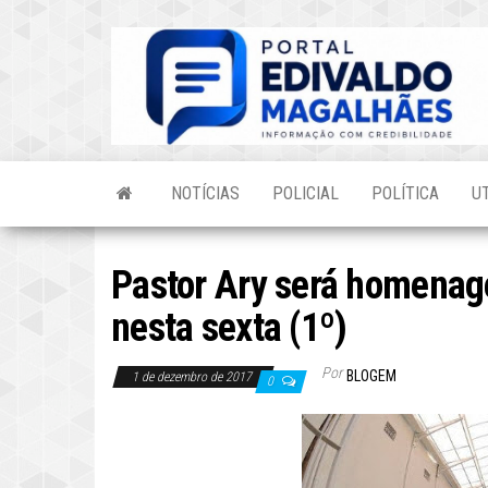
Skip
to
the
content
NOTÍCIAS
POLICIAL
POLÍTICA
U
Pastor Ary será homenag
nesta sexta (1º)
Por
BLOGEM
1 de dezembro de 2017
0