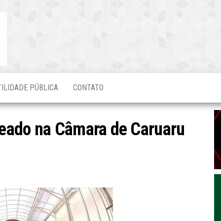
Blog do
O Mais
Atualizado!
Edvaldo
Magalhães
TILIDADE PÚBLICA
CONTATO
eado na Câmara de Caruaru