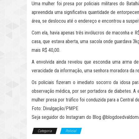
Uma mulher foi presa por policiais militares do Batal
apreendida uma significativa quantidade de entorpecen
área, se deslocou até o endereço e encontrou a suspeit
Com ela, havia apenas três invólucros de maconha e R$ 
casa, que estava aberta, uma sacola onde guardava 3kg
mais R$ 40,00.
A envolvida ainda revelou que escondia uma arma de f
veracidade da informação, uma senhora moradora da re
Os policiais fizeram o imediato socorro da idosa p
observação médica, por ser portadora de diabetes. A eq
mulher presa por tráfico foi conduzida para a Central d
Foto: Divulgação/PMPE
Seja seguidor do Instagram do Blog @blogdoedvaldom
Categoria
Policial