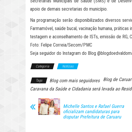
Secretarias Municipais de Saúde (SMS) e de Desen
apoio de demais secretarias do município.
Na programação serão disponibilizados diversos se
Farmamóvel, saúde bucal, vacinação humana, práticas int
testagem e aconselhamento de ISTs, emissão de RG, Cad
Foto: Felipe Correia/Secom/PMC
Seja seguidor do Instagram do Blog @blogdoedvaldom
Categoria
Notícias
Blog de Caruar
Blog com mais seguidores
Tags
Caravana da Saúde e Cidadania será levada ao Residen
Michelle Santos e Rafael Guerra
oficializam candidaturas para
disputar Prefeitura de Caruaru