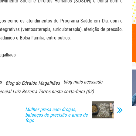
volvimento Social e Direitos Humanos (SDSDH) e conta com o
rviços como os atendimentos do Programa Saúde em Dia, com o
egrativas (ventosaterapia, auriculoterapia), aferição de pressão,
único e Bolsa Família, entre outros.
agalhaes
u
blog mais acessado
Blog do Edvaldo Magalhães
cial Luiz Bezerra Torres nesta sexta-feira (02)
Mulher presa com drogas,
balanças de precisão e arma de
fogo