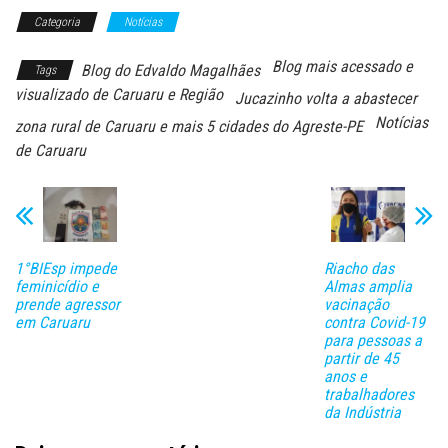
Categoria
Notícias
Blog mais acessado e
Blog do Edvaldo Magalhães
Tags
visualizado de Caruaru e Região
Jucazinho volta a abastecer
Notícias
zona rural de Caruaru e mais 5 cidades do Agreste-PE
de Caruaru
1°BIEsp impede
Riacho das
feminicídio e
Almas amplia
prende agressor
vacinação
em Caruaru
contra Covid-19
para pessoas a
partir de 45
anos e
trabalhadores
da Indústria