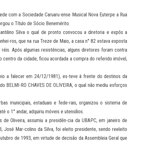
 sede com a Sociedade Caruaru-ense Musical Nova Euterpe a Rua
torgou o Título de Sócio Benemérito.
tilino Silva o qual de pronto convocou a diretoria e expôs a
hei-ros, que na rua Treze de Maio, a casa n° 82 estava exposta
réis. Após algumas resistências, alguns diretores foram contra
do centro da cidade, ficou acordada a compra do referido imóvel,
o a falecer em 24/12/1981), es-teve à frente do destinos da
ciado BELMI-RO CHAVES DE OLIVEIRA, o qual não mediu esforços
as municipais, estaduais e fede-rais, organizou o sistema de
é o 1° andar, adquiriu móveis e utensílios.
s de Oliveira, assumiu a presidên-cia da UBAPC, em janeiro de
, José Mar-colino da Silva, foi eleito presidente, sendo reeleito
utubro de 1993, em virtude de decisão da Assembleia Geral que