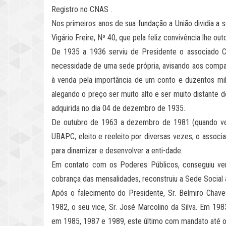
Registro no CNAS .
Nos primeiros anos de sua fundação a União dividia a
Vigário Freire, Nº 40, que pela feliz convivência lhe ou
De 1935 a 1936 serviu de Presidente o associado Can
necessidade de uma sede própria, avisando aos compan
à venda pela importância de um conto e duzentos mil 
alegando o preço ser muito alto e ser muito distante 
adquirida no dia 04 de dezembro de 1935.
De outubro de 1963 a dezembro de 1981 (quando vei
UBAPC, eleito e reeleito por diversas vezes, o asso
para dinamizar e desenvolver a enti-dade.
Em contato com os Poderes Públicos, conseguiu verb
cobrança das mensalidades, reconstruiu a Sede Social at
Após o falecimento do Presidente, Sr. Belmiro Chave
1982, o seu vice, Sr. José Marcolino da Silva. Em 1983
em 1985, 1987 e 1989, este último com mandato até o