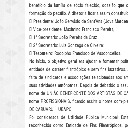
benefício da família de sócio falecido, ocasião que 
formação do pecúlio. A diretoria ficaria assim constituí
 Presidente: João Gervásio de Sant’Ana (Jova Marcene
 Vice-presidente: Maximino Francisco Pereira,
 1° Secretário: João Pereira da Cruz
 2° Secretário: Luiz Gonzaga de Oliveira:
 Tesoureiro: Rodolpho Francisco de Vasconcellos.
No início, o objetivo geral era ajudar e fomentar pol
entidade de caráter filantrópico e sem fins lucrativos
falta de sindicatos e associações relacionadas aos art
suas atividades autônomas. Depois de debatido o assu
nome de UNIÃO BENEFICENTE DOS ARTISTAS DE CARUAR
nome PROFISSIONAIS, ficando assim o nome com-p
DE CARUARU – UBAPC.
Foi considerada de Utilidade Pública Municipal, Est
reconhecida como Entidade de Fins Filantrópicos, p