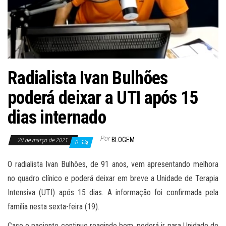
Radialista Ivan Bulhões
poderá deixar a UTI após 15
dias internado
Por
BLOGEM
20 de março de 2021
0
O radialista Ivan Bulhões, de 91 anos, vem apresentando melhora
em
no quadro clínico e poderá deixar em breve a Unidade de Terapia
Intensiva (UTI) após 15 dias. A informação foi confirmada pela
família nesta sexta-feira (19).
Caso o paciente continue reagindo bem, poderá ir para Unidade de