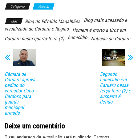
Categoria
Policial
Blog mais acessado e
Blog do Edvaldo Magalhães
Tags
visualizado de Caruaru e Região
Homem é morto a tiros em
homicídio
Caruaru nesta quarta-feira (2)
Notícias de Caruaru
Câmara de
Segundo
Caruaru aprova
homicídio em
pedido do
Caruaru nessa
vereador Cabo
terça-feira (2) e
Cardoso para
suspeito é
guarda
detido
municipal
armada
Deixe um comentário
O seu endereço de e-mail não será publicado.
Campos