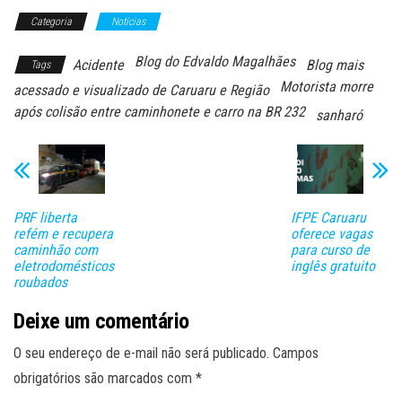
Categoria
Notícias
Blog do Edvaldo Magalhães
Acidente
Blog mais
Tags
Motorista morre
acessado e visualizado de Caruaru e Região
após colisão entre caminhonete e carro na BR 232
sanharó
PRF liberta
IFPE Caruaru
refém e recupera
oferece vagas
caminhão com
para curso de
eletrodomésticos
inglês gratuito
roubados
Deixe um comentário
O seu endereço de e-mail não será publicado.
Campos
obrigatórios são marcados com
*