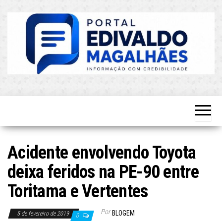
Skip
to
the
content
O Mais
Blog do
Atualizado!
Edvaldo
Magalhães
Acidente envolvendo Toyota
deixa feridos na PE-90 entre
Toritama e Vertentes
Por
BLOGEM
5 de fevereiro de 2019
0