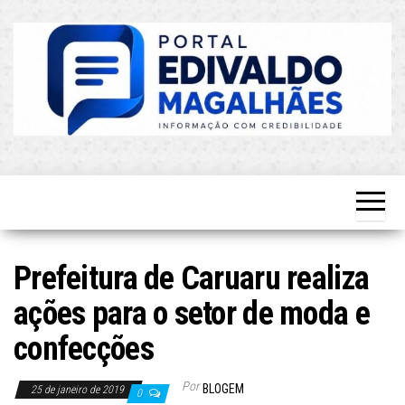
Skip
to
the
content
O Mais
Blog do
Atualizado!
Edvaldo
Magalhães
Prefeitura de Caruaru realiza
ações para o setor de moda e
confecções
Por
BLOGEM
25 de janeiro de 2019
0