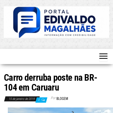
Skip
to
the
content
O Mais
Blog do
Atualizado!
Edvaldo
Magalhães
Carro derruba poste na BR-
104 em Caruaru
Por
BLOGEM
15 de janeiro de 2019
0