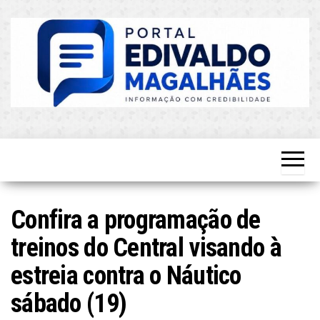
Skip
to
the
content
O Mais
Blog do
Atualizado!
Edvaldo
Magalhães
Confira a programação de
treinos do Central visando à
estreia contra o Náutico
sábado (19)