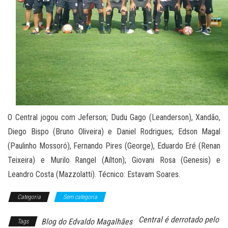
O Central jogou com Jeferson; Dudu Gago (Leanderson), Xandão,
Diego Bispo (Bruno Oliveira) e Daniel Rodrigues; Edson Magal
(Paulinho Mossoró), Fernando Pires (George), Eduardo Eré (Renan
Teixeira) e Murilo Rangel (Aílton); Giovani Rosa (Genesis) e
Leandro Costa (Mazzolatti). Técnico: Estavam Soares.
Categoria
Sem categoria
Central é derrotado pelo
Blog do Edvaldo Magalhães
Tags