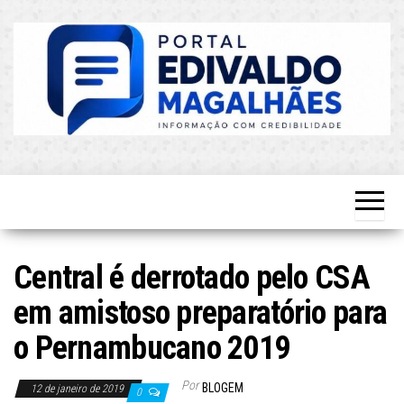
Skip
to
the
content
O Mais
Blog do
Atualizado!
Edvaldo
Magalhães
Central é derrotado pelo CSA
em amistoso preparatório para
o Pernambucano 2019
Por
BLOGEM
12 de janeiro de 2019
0