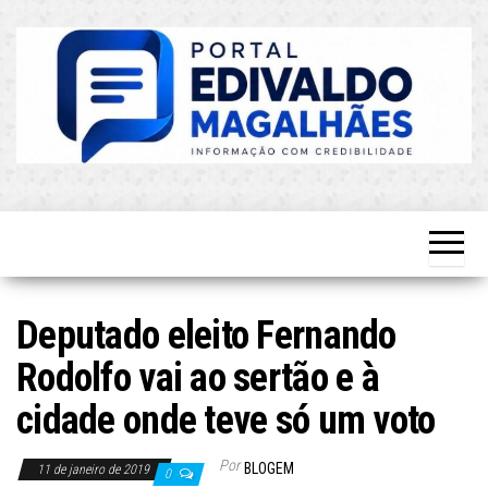
Skip
to
the
content
O Mais
Blog do
Atualizado!
Edvaldo
Magalhães
Deputado eleito Fernando
Rodolfo vai ao sertão e à
cidade onde teve só um voto
Por
BLOGEM
11 de janeiro de 2019
0