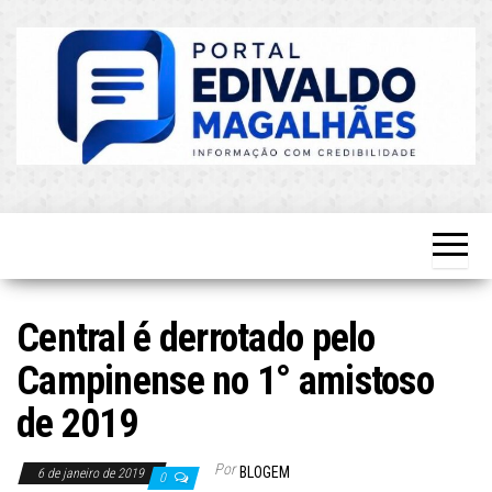
Skip
to
the
content
O Mais
Blog do
Atualizado!
Edvaldo
Magalhães
Central é derrotado pelo
Campinense no 1° amistoso
de 2019
Por
BLOGEM
6 de janeiro de 2019
0