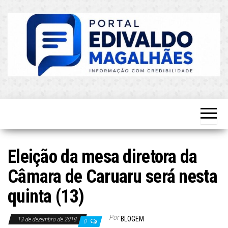
Skip
to
the
content
O Mais
Blog do
Atualizado!
Edvaldo
Magalhães
Eleição da mesa diretora da
Câmara de Caruaru será nesta
quinta (13)
Por
BLOGEM
13 de dezembro de 2018
0