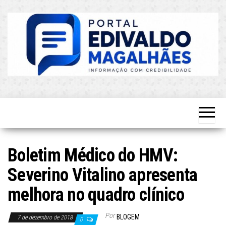
Skip
to
the
content
O Mais
Blog do
Atualizado!
Edvaldo
Magalhães
Boletim Médico do HMV:
Severino Vitalino apresenta
melhora no quadro clínico
Por
BLOGEM
7 de dezembro de 2018
0