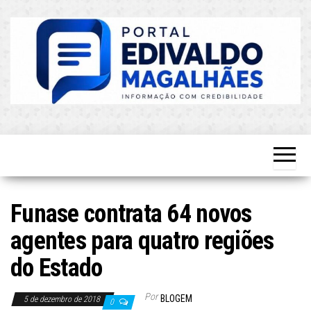
Skip
to
the
content
O Mais
Blog do
Atualizado!
Edvaldo
Magalhães
Funase contrata 64 novos
agentes para quatro regiões
do Estado
Por
BLOGEM
5 de dezembro de 2018
0