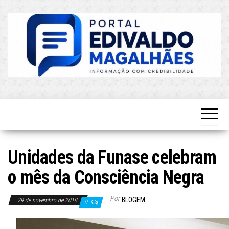
Skip
to
the
content
O Mais
Blog do
Atualizado!
Edvaldo
Magalhães
Unidades da Funase celebram
o mês da Consciência Negra
Por
BLOGEM
29 de novembro de 2018
0