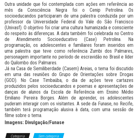
Outra unidade que foi contemplada com ações em referência ao
mês da Consciência Negra foi o Cenip Petrolina. Os
socioeducandos participaram de uma palestra conduzida por um
professor da Universidade Federal do Vale do São Francisco
(Univasf). O objetivo foi criar uma cultura humanizada e consciente
do respeito às diferenças. A data também foi celebrada no Centro
de Atendimento Socioeducativo (Case) Petrolina. Na
programação, os adolescentes e familiares foram inseridos em
uma palestra que teve como referência Zumbi dos Palmares,
personagem importante no período de escravidão no Brasil e líder
do Quilombo dos Palmares.
Já na Casa de Semiliberdade (Casem) Areias, o tema foi discutido
em uma das reuniões do Grupo de Orientações sobre Drogas
(GOD). No Case Timbaúba, o dia de ações teve cartazes
produzidos pelos socioeducandos e poemas e apresentações de
danças de alunos da Escola de Referência em Ensino Médio
Emiliano Pereira Borges. Além de aprender, os adolescentes
puderam interagir com os visitantes. A sede da Funase, no Recife,
também terá programação alusiva à data, com uma sessão de
filme sobre o tema.
Imagens: Divulgação/Funase
Categoria
Sem categoria