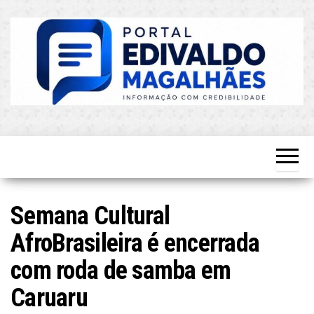
Skip
to
the
content
O Mais
Blog do
Atualizado!
Edvaldo
Magalhães
Semana Cultural
AfroBrasileira é encerrada
com roda de samba em
Caruaru